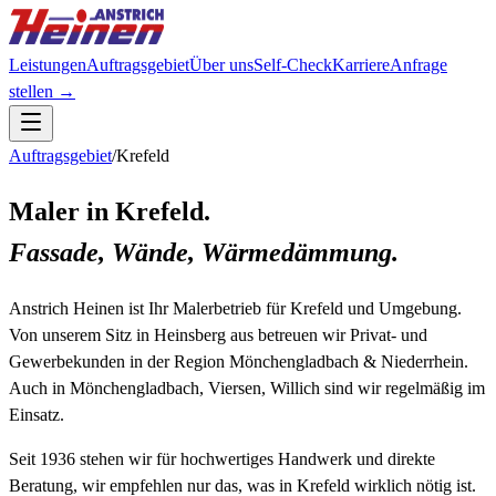
Leistungen
Auftragsgebiet
Über uns
Self-Check
Karriere
Anfrage
stellen →
Auftragsgebiet
/
Krefeld
Maler in
Krefeld
.
Fassade, Wände, Wärmedämmung.
Anstrich Heinen ist Ihr Malerbetrieb für
Krefeld
und Umgebung.
Von unserem Sitz in Heinsberg aus betreuen wir Privat- und
Gewerbekunden in der Region
Mönchengladbach & Niederrhein
.
Auch in Mönchengladbach, Viersen, Willich sind wir regelmäßig im
Einsatz.
Seit 1936 stehen wir für hochwertiges Handwerk und direkte
Beratung, wir empfehlen nur das, was in
Krefeld
wirklich nötig ist.