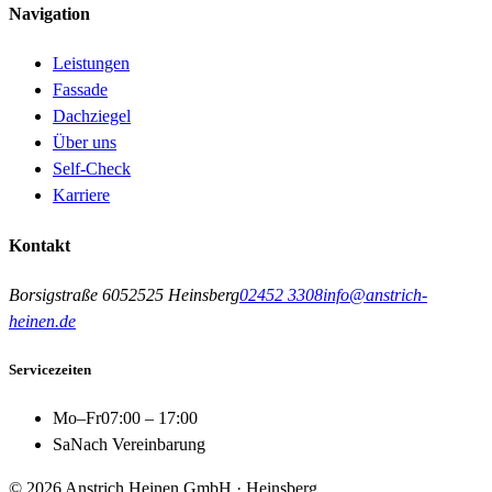
Navigation
Leistungen
Fassade
Dachziegel
Über uns
Self-Check
Karriere
Kontakt
Borsigstraße 60
52525
Heinsberg
02452 3308
info@anstrich-
heinen.de
Servicezeiten
Mo–Fr
07:00 – 17:00
Sa
Nach Vereinbarung
©
2026
Anstrich Heinen GmbH
· Heinsberg